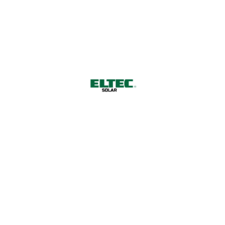
ELTEC Solar GmbH
Phone
Reuchlinstr. 10 , Aufgang R, 5.
+ 49 30 346 4919 
OG. 10553 Berlin
Email
Entrance Instructions
Interested in work
info@eltec-solar.