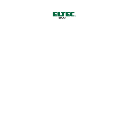
ELTEC Solar GmbH
Reuchlinstr. 10 , Aufgang R, 5. OG. 10553 Berlin
Entrance Instructions